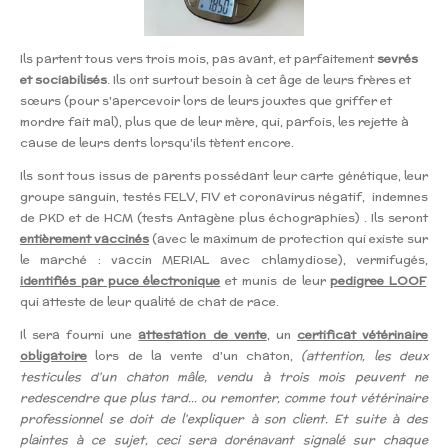
Ils partent tous vers trois mois, pas avant, et parfaitement
sevrés
et sociabilisés
. Ils ont surtout besoin à cet âge de leurs frères et
sœurs (pour s'apercevoir lors de leurs jouxtes que griffer et
mordre fait mal), plus que de leur mère, qui, parfois, les rejette à
cause de leurs dents lorsqu'ils tètent encore.
Ils sont tous issus de parents possédant leur carte génétique, leur
groupe sanguin, testés FELV, FIV et coronavirus négatif, indemnes
de PKD et de HCM (tests Antagène plus échographies) . Ils seront
entièrement vaccinés
(avec le maximum de protection qui existe sur
le marché : vaccin MERIAL avec chlamydiose), vermifugés,
identifiés par puce électronique
et munis de leur
pedigree LOOF
qui atteste de leur qualité de chat de race.
Il sera fourni une
attestation de vente
, un
certificat vétérinaire
obligatoire
lors de la vente d'un chaton,
(attention, les deux
testicules d'un chaton mâle, vendu à trois mois peuvent ne
redescendre que plus tard... ou remonter, comme tout vétérinaire
professionnel se doit de l'expliquer à son client. Et suite à des
plaintes à ce sujet, ceci sera dorénavant signalé sur chaque