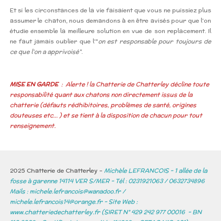
Et si les circonstances de la vie faisaient que vous ne puissiez plus
assumer le chaton, nous demandons à en être avisés pour que l'on
étudie ensemble la meilleure solution en vue de son replacement. Il
ne faut jamais oublier que l'"
on est responsable pour toujours de
ce que l'on a apprivoisé"
.
MISE EN GARDE
: Alerte ! la Chatterie de Chatterley décline toute
responsabilité quant aux chatons non directement issus de la
chatterie (défauts rédhibitoires, problèmes de santé, origines
douteuses etc... ) et se tient à la disposition de chacun pour tout
renseignement.
2025 Chatterie de Chatterley -
Michèle LEFRANCOIS - 1 allée de la
fosse à garenne 14114 VER S/MER - Tél : 0231921063 / 0632734896
Mails :
michele.lefrancois@wanadoo.fr /
michele.lefrancois14@orange.fr - Site Web :
www.chatteriedechatterley.fr (SIRET N° 429 242 977 00016 - BN