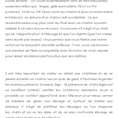
bonne affaire... On court invariablement vers de très mauvaises
surprises telles que : teigne, gale auriculaire, FELV ou FIV
positives, HCM ou PIF (avec mort du chaton à plus ou moins brève
échéance), en dehors d'un chaton mal sociabilisé. Ce qui
reviendra beaucoup plus cher au final avec un chaton souvent
malade à vie sans aucun recours. Ou encore s'il s'agit d'un chat
qui ne "rapporte plus" à l'élevage et que l'on rejette (que l'on n'aime
sans doute pas assez). Vous pensez que vous faites une bonne
action en lui assurant une belle vieillesse ? non, vous cautionnez
une manière de faire incompatible avec la notion de chat, réputé
pour aimer sa maison parfois plus que ses maîtres.
Il est très important de visiter en détail une chatterie et de ne
jamais acheter un chaton sur un quai de gare. Il faut bien regarder
les animaux présents (nombre, âge - la présence de chats âgés est
un excellent critère), vérifier les conditions sanitaires, avoir si
possible un contact approfondi avec l'éleveur pour mieux cerner
sa manière de gérer son élevage et surtout de traiter ses
animaux. Il s'agit de préférer les élevages où l'on respecte
les chats et où on les aime, et de ne pas confondre élevage de
production et élevage de sélection.