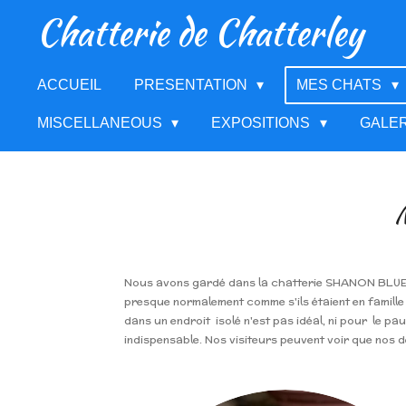
Chatterie de Chatterley
Passer
au
contenu
principal
ACCUEIL
PRESENTATION
MES CHATS
MISCELLANEOUS
EXPOSITIONS
GALE
Nous avons gardé dans la chatterie SHANON BLUE (é
presque normalement comme s'ils étaient en famille 
dans un endroit isolé n'est pas idéal, ni pour le pa
indispensable. Nos visiteurs peuvent voir que nos d