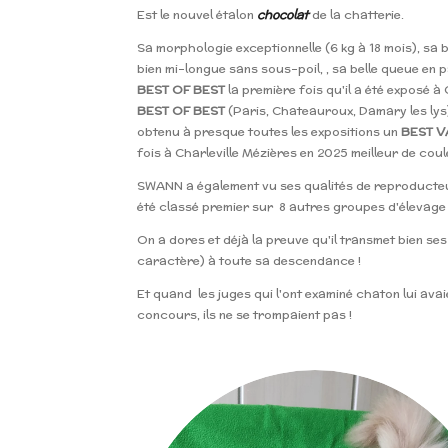
Est le nouvel étalon
chocolat
de la chatterie.
Sa morphologie exceptionnelle (6 kg à 18 mois), sa 
bien mi-longue sans sous-poil, , sa belle queue en p
BEST OF BEST
la première fois qu'il a été exposé 
BEST OF BEST
(Paris, Chateauroux, Damary les lys)
obtenu à presque toutes les expositions un
BEST V
fois à Charleville M
ézières en 2025 meilleur de cou
SWANN a également vu ses qualités de reproducteur
été classé premier sur 8 autres groupes d'élevag
On a dores et déjà la preuve qu'il transmet bien ses
caractère) à toute sa descendance !
Et quand les juges qui l'ont examiné chaton lui av
concours, ils ne se trompaient pas !