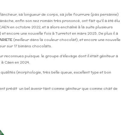
blancheur, sa longueur de corps, sa jolie fourrure
(pas persanne)
anache, enfin son nez romain très prononcé, ont fait qu'il a été élu
à CAEN en octobre 2022, et a
alors enchaîné à la suite plusieurs
 et encore une nouvelle fois à Turretot en mars 2025.
De plus il a
ARIETE
(meilleur dans la couleur chocolat), et encore une nouvelle
leur sur 17 bimans chocolats.
 reconnues puisque le groupe d'élevage dont il était géniteur a
e
à Caen en 2024.
 qualités (morphologie, très belle queue, excellent type et bon
aient prédit un bel avenir tant comme géniteur que comme chat de