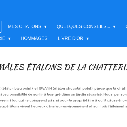
MES CHATONS
QUELQUES CONSEILS...
RIE
HOMMAGES
LIVRE D'OR
MÂLES ÉTALONS DE LA CHATTERI
talon bleu point) et SWANN (étalon chocolat point) parce que la chatte
avec possibilité de sortir à leur gré dans un jardin sécurisé. Nous penson
uvre matou qui ne comprend pas, ni pour le propriétaire à qui il cause énor
eux étalons vivent heureux dans leur environnement et sont parfaitement s