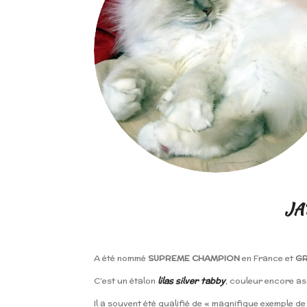
JA
A été nommé
SUPREME CHAMPION
en France et
GR
C’est un étalon
lilas silver tabby
, couleur encore as
Il a souvent
été
qualifié de « magnifique exemple de l