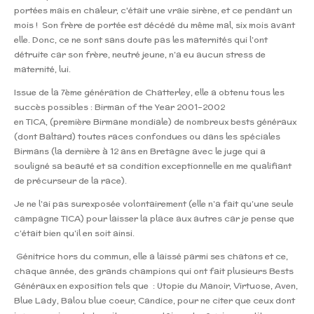
portées mais en chaleur, c'était une vraie sirène, et ce pendant un
mois ! Son frère de portée est décédé du même mal, six mois avant
elle. Donc, ce ne sont sans doute pas les maternités qui l’ont
détruite car son frère, neutré jeune, n’a eu aucun stress de
maternité, lui.
Issue de la 7ème génération de Chatterley, elle a obtenu tous les
succès possibles : Birman of the Year 2001-2002
en TICA, (première Birmane mondiale) de nombreux bests généraux
(dont Baltard) toutes races confondues ou dans les spéciales
Birmans (la dernière à 12 ans en Bretagne avec le juge qui a
souligné sa beauté et sa condition exceptionnelle en me qualifiant
de précurseur de la race).
Je ne l’ai pas surexposée volontairement (elle n’a fait qu’une seule
campagne TICA) pour laisser la place aux autres car je pense que
c’était bien qu’il en soit ainsi.
Génitrice hors du commun, elle a laissé parmi ses chatons et ce,
chaque année, des grands champions qui ont fait plusieurs Bests
Généraux en exposition tels que : Utopie du Manoir, Virtuose, Aven,
Blue Lady, Balou blue coeur, Candice, pour ne citer que ceux dont