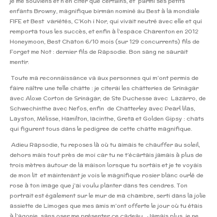
je me souviens et n’en citer que certains, et parmi ses petits
enfants Browny, magnifique birman nominé au Best à la mondiale
FIFE et Best variétés, C’Koh i Nor, qui vivait neutré avec elle et qui
remporta tous les succès, et enfin à l’espace Charenton en 2012
Honeymoon, Best Chaton 6/10 mois (sur 129 concurrents) fils de
Forget me Not : dernier fils de Rapsodie. Bon sang ne saurait
mentir.
Toute ma reconnaissance va aux personnes qui m’ont permis de
faire naître une telle chatte : je citerai les chatteries de Srinagar
avec Aloxe Corton de Srinagar, de Ste Duchesse avec Lazarro, de
Schwechinthe avec Nefos, enfin de Chatterley avec Pearl lilas,
Layston, Mélisse, Hamilton, Iacinthe, Greta et Golden Gipsy : chats
qui figurent tous dans le pedigree de cette chatte magnifique.
Adieu Rapsodie, tu reposes là où tu aimais te chauffer au soleil,
dehors mais tout près de moi car tu ne t’écartais jamais à plus de
trois mètres autour de la maison lorsque tu sortais et je te voyais
de mon lit et maintenant je vois le magnifique rosier blanc ourlé de
rose à ton image que j’ai voulu planter dans tes cendres. Ton
portrait est également sur le mur de ma chambre, serti dans la jolie
assiette de Limoges que mes amis m’ont offerte le jour où tu étais
à l’agonie, sans oser me présenter ce cadeau. Jamais plus, je ne