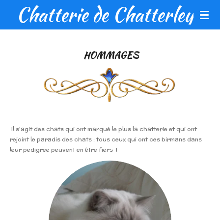
Chatterie de Chatterley
Passer
au
contenu
principal
HOMMAGES
Il s'agit des chats qui ont marqué le plus la chatterie et qui ont
rejoint le paradis des chats : tous ceux qui ont ces birmans dans
leur pedigree peuvent en être fiers !