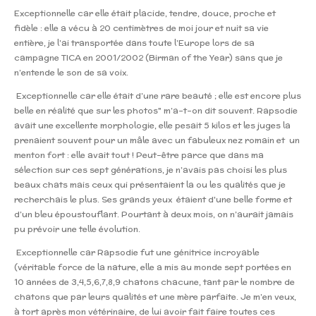
Exceptionnelle car elle était placide, tendre, douce, proche et
fidèle : elle a vécu à 20 centimètres de moi jour et nuit sa vie
entière, je l’ai transportée dans toute l’Europe lors de sa
campagne TICA en 2001/2002 (Birman of the Year) sans que je
n’entende le son de sa voix.
Exceptionnelle car elle était d’une rare beauté ; elle est encore plus
belle en réalité que sur les photos" m’a-t-on dit souvent. Rapsodie
avait une excellente morphologie, elle pesait 5 kilos et les juges la
prenaient souvent pour un mâle avec un fabuleux nez romain et un
menton fort : elle avait tout !
Peut-être parce que dans ma
sélection sur ces sept générations, je n’avais pas choisi les plus
beaux chats mais ceux qui présentaient la ou les qualités que je
recherchais le plus. Ses grands yeux étaient d'une belle forme et
d’un bleu époustouflant. Pourtant à deux mois, on n’aurait jamais
pu prévoir une telle évolution.
Exceptionnelle car Rapsodie fut une génitrice incroyable
(véritable force de la nature, elle a mis au monde sept portées en
10 années de 3,4,5,6,7,8,9 chatons chacune, tant par le nombre de
chatons que par leurs qualités et une mère parfaite. Je m’en veux,
à tort après mon vétérinaire, de lui avoir fait faire toutes ces