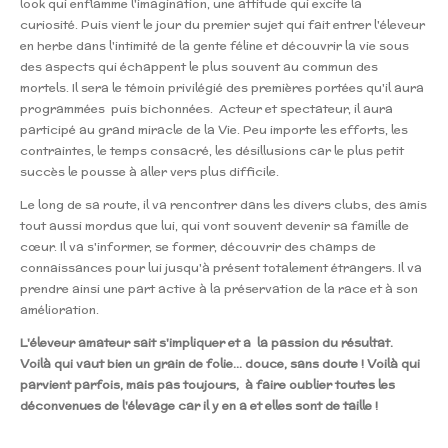
look qui enflamme l'imagination, une attitude qui excite la
curiosité. Puis vient le jour du premier sujet qui fait entrer l'éleveur
en herbe dans l'intimité de la gente féline et découvrir la vie sous
des aspects qui échappent le plus souvent au commun des
mortels. Il sera le témoin privilégié des premières portées qu'il aura
programmées puis bichonnées. Acteur et spectateur, il aura
participé au grand miracle de la Vie. Peu importe les efforts, les
contraintes, le temps consacré, les désillusions car le plus petit
succès le pousse à aller vers plus difficile.
Le long de sa route, il va rencontrer dans les divers clubs, des amis
tout aussi mordus que lui, qui vont souvent devenir sa famille de
cœur. Il va s'informer, se former, découvrir des champs de
connaissances pour lui jusqu'à présent totalement étrangers. Il va
prendre ainsi une part active à la préservation de la race et à son
amélioration.
L'éleveur amateur sait s'impliquer et a la passion du résultat.
Voilà qui vaut bien un grain de folie... douce, sans doute ! Voilà qui
parvient parfois, mais pas toujours, à faire oublier toutes les
déconvenues de l'élevage car il y en a et elles sont de taille !