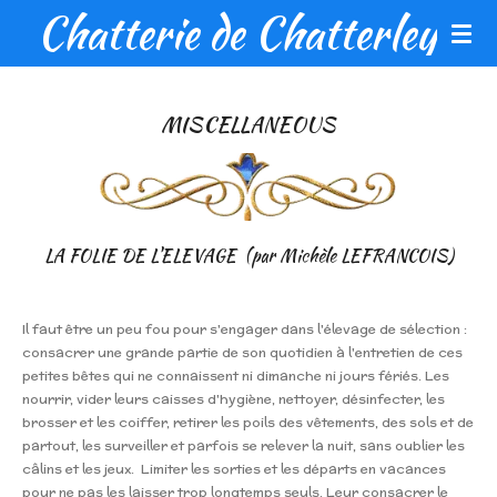
Chatterie de Chatterley
Passer
au
contenu
principal
MISCELLANEOUS
LA FOLIE DE L'ELEVAGE (par Michèle LEFRANCOIS)
Il faut être un peu fou pour s'engager dans l'élevage de sélection :
consacrer une grande partie de son quotidien à l'entretien de ces
petites bêtes qui ne connaissent ni dimanche ni jours fériés. Les
nourrir, vider leurs caisses d'hygiène, nettoyer, désinfecter, les
brosser et les coiffer, retirer les poils des vêtements, des sols et de
partout, les surveiller et parfois se relever la nuit, sans oublier les
câlins et les jeux. Limiter les sorties et les départs en vacances
pour ne pas les laisser trop longtemps seuls. Leur consacrer le