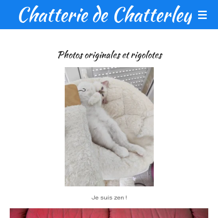
Chatterie de Chatterley
Passer
au
contenu
principal
Photos originales et rigolotes
Je suis zen !